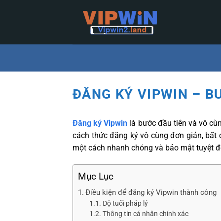
Chuyển
đến
nội
dung
ĐĂNG KÝ VIPWIN – BƯ
Đăng ký Vipwin
là bước đầu tiên và vô cù
cách thức đăng ký vô cùng đơn giản, bất 
một cách nhanh chóng và bảo mật tuyệt đ
Mục Lục
Điều kiện để đăng ký Vipwin thành công
Độ tuổi pháp lý
Thông tin cá nhân chính xác