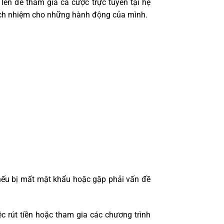
 lên để tham gia cá cược trực tuyến tại hệ
rách nhiệm cho những hành động của mình.
 nếu bị mất mật khẩu hoặc gặp phải vấn đề
c rút tiền hoặc tham gia các chương trình