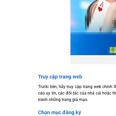
Truy cập trang web
Trước tiên, hãy truy cập trang web chính 
cáo uy tín, các đối tác của nhà cái hoặc 
tránh những trang giả mạo.
Chọn mục đăng ký