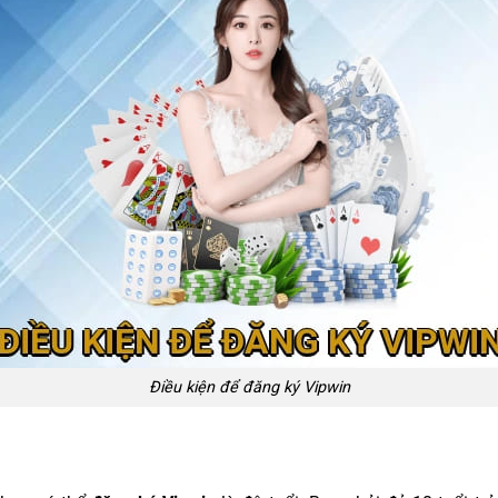
Điều kiện để đăng ký Vipwin