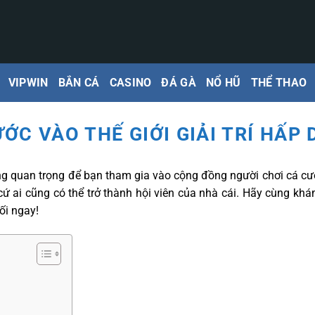
VIPWIN
BẮN CÁ
CASINO
ĐÁ GÀ
NỔ HŨ
THỂ THAO
ỚC VÀO THẾ GIỚI GIẢI TRÍ HẤP 
ng quan trọng để bạn tham gia vào cộng đồng người chơi cá cượ
cứ ai cũng có thể trở thành hội viên của nhà cái. Hãy cùng k
ối ngay!