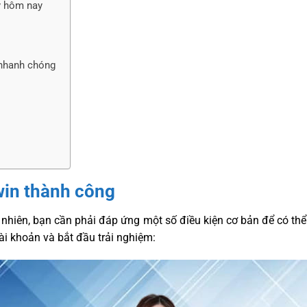
y hôm nay
 nhanh chóng
win thành công
uy nhiên, bạn cần phải đáp ứng một số điều kiện cơ bản để có t
tài khoản và bắt đầu trải nghiệm: