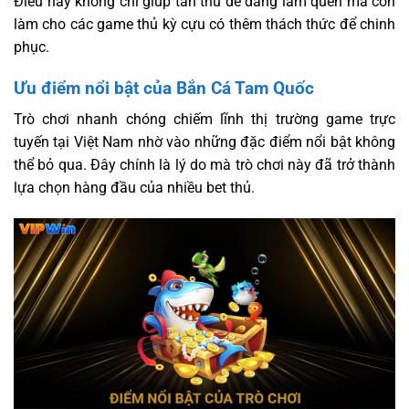
Điều này không chỉ giúp tân thủ dễ dàng làm quen mà còn
làm cho các game thủ kỳ cựu có thêm thách thức để chinh
phục.
Ưu điểm nổi bật của Bắn Cá Tam Quốc
Trò chơi nhanh chóng chiếm lĩnh thị trường game trực
tuyến tại Việt Nam nhờ vào những đặc điểm nổi bật không
thể bỏ qua. Đây chính là lý do mà trò chơi này đã trở thành
lựa chọn hàng đầu của nhiều bet thủ.