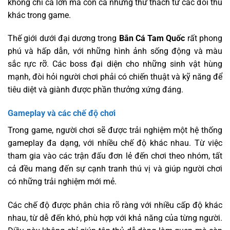
không chỉ cá lớn mà còn cả những thử thách từ các đối thủ
khác trong game.
Thế giới dưới đại dương trong
Bắn Cá Tam Quốc
rất phong
phú và hấp dẫn, với những hình ảnh sống động và màu
sắc rực rỡ. Các boss đại diện cho những sinh vật hùng
mạnh, đòi hỏi người chơi phải có chiến thuật và kỹ năng để
tiêu diệt và giành được phần thưởng xứng đáng.
Gameplay và các chế độ chơi
Trong game, người chơi sẽ được trải nghiệm một hệ thống
gameplay đa dạng, với nhiều chế độ khác nhau. Từ việc
tham gia vào các trận đấu đơn lẻ đến chơi theo nhóm, tất
cả đều mang đến sự cạnh tranh thú vị và giúp người chơi
có những trải nghiệm mới mẻ.
Các chế độ được phân chia rõ ràng với nhiều cấp độ khác
nhau, từ dễ đến khó, phù hợp với khả năng của từng người.