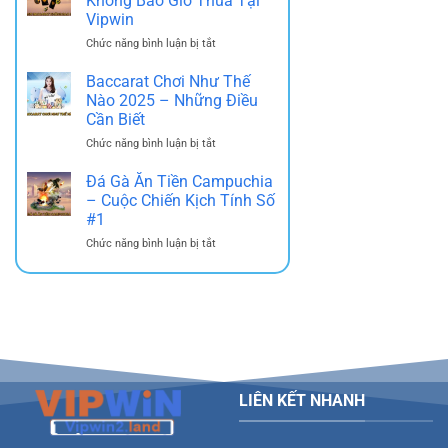
Không Bao Giờ Thua Tại
Luôn
Lược
Vipwin
Thắng
ở
Chức năng bình luận bị tắt
2025
Top
Luôn
6
Baccarat Chơi Như Thế
Mang
Cách
Điều
Nào 2025 – Những Điều
Đánh
Hấp
Cần Biết
Baccarat
Dẫn
ở
Chức năng bình luận bị tắt
Không
Baccarat
Bao
Chơi
Đá Gà Ăn Tiền Campuchia
Giờ
Như
Thua
– Cuộc Chiến Kịch Tính Số
Thế
Tại
#1
Nào
Vipwin
ở
Chức năng bình luận bị tắt
2025
Đá
–
Gà
Những
Ăn
Điều
Tiền
Cần
Campuchia
Biết
–
Cuộc
Chiến
Kịch
LIÊN KẾT NHANH
Tính
Số
#1