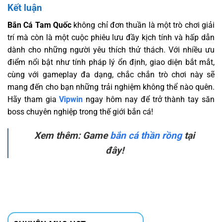
Kết luận
Bắn Cá Tam Quốc
không chỉ đơn thuần là một trò chơi giải
trí mà còn là một cuộc phiêu lưu đầy kịch tính và hấp dẫn
dành cho những người yêu thích thử thách. Với nhiều ưu
điểm nổi bật như tính pháp lý ổn định, giao diện bắt mắt,
cùng với gameplay đa dạng, chắc chắn trò chơi này sẽ
mang đến cho bạn những trải nghiệm không thể nào quên.
Hãy tham gia
Vipwin
ngay hôm nay để trở thành tay săn
boss chuyên nghiệp trong thế giới bắn cá!
Xem thêm: Game
bắn cá thần rồng
tại
đây!