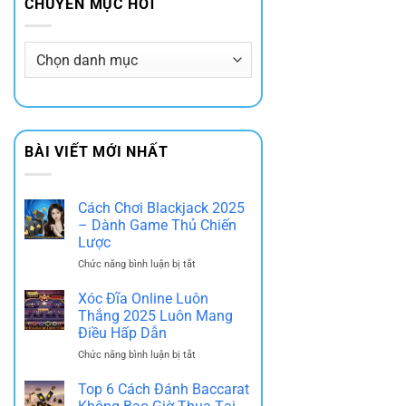
CHUYÊN MỤC HOT
CHUYÊN
MỤC
HOT
BÀI VIẾT MỚI NHẤT
Cách Chơi Blackjack 2025
– Dành Game Thủ Chiến
Lược
ở
Chức năng bình luận bị tắt
Cách
Chơi
Xóc Đĩa Online Luôn
Blackjack
Thắng 2025 Luôn Mang
2025
Điều Hấp Dẫn
–
ở
Chức năng bình luận bị tắt
Dành
Xóc
Game
Đĩa
Top 6 Cách Đánh Baccarat
Thủ
Online
Chiến