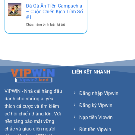
Chơi
Đá Gà Ăn Tiền Campuchia
Giờ
Như
Thua
– Cuộc Chiến Kịch Tính Số
Thế
Tại
#1
Nào
Vipwin
ở
Chức năng bình luận bị tắt
2025
Đá
–
Gà
Những
Ăn
Điều
Tiền
Cần
Campuchia
Biết
–
Cuộc
Chiến
Kịch
LIÊN KẾT NHANH
Tính
Số
#1
VIPWIN
- Nhà cái hàng đầu
Đăng nhập Vipwin
dành cho những ai yêu
Đăng ký Vipwin
thích cá cược và tìm kiếm
cơ hội chiến thắng lớn. Với
Nạp tiền Vipwin
nền tảng bảo mật vững
chắc và giao diện người
Rút tiền Vipwin