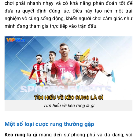
chơi phải nhanh nhạy và có khả năng phán đoán tốt để
đưa ra quyết định đúng lúc. Điều này tạo nên một trải
nghiệm vô cùng sống động, khiến người chơi cảm giác như
mình đang tham gia trực tiếp vào trận đấu.
Tìm hiểu về kèo rung là gì
Một số loại cược rung thường gặp
Kèo rung là gì
mang đến sự phong phú và đa dạng, với