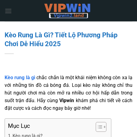
Chuyển
đến
nội
dung
Kèo Rung Là Gì? Tiết Lộ Phương Pháp
Chơi Dễ Hiểu 2025
Kèo rung là gì
chắc chắn là một khái niệm không còn xa lạ
với những tín đồ cá bóng đá. Loại kèo này không chỉ thu
hút người chơi mà còn mở ra nhiều cơ hội hấp dẫn trong
suốt trận đấu. Hãy cùng
Vipwin
khám phá chi tiết về cách
đặt cược và cách đọc ngay bây giờ nhé!
Mục Lục
Kèo rung là gì?