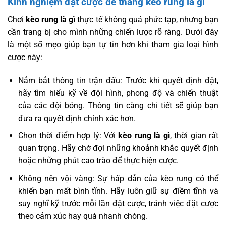
Kinh nghiệm đặt cược dễ thắng kèo rung là gì
Chơi
kèo rung là gì
thực tế không quá phức tạp, nhưng bạn
cần trang bị cho mình những chiến lược rõ ràng. Dưới đây
là một số mẹo giúp bạn tự tin hơn khi tham gia loại hình
cược này:
Nắm bắt thông tin trận đấu: Trước khi quyết định đặt,
hãy tìm hiểu kỹ về đội hình, phong độ và chiến thuật
của các đội bóng. Thông tin càng chi tiết sẽ giúp bạn
đưa ra quyết định chính xác hơn.
Chọn thời điểm hợp lý: Với
kèo rung là gì
, thời gian rất
quan trọng. Hãy chờ đợi những khoảnh khắc quyết định
hoặc những phút cao trào để thực hiện cược.
Không nên vội vàng: Sự hấp dẫn của kèo rung có thể
khiến bạn mất bình tĩnh. Hãy luôn giữ sự điềm tĩnh và
suy nghĩ kỹ trước mỗi lần đặt cược, tránh việc đặt cược
theo cảm xúc hay quá nhanh chóng.