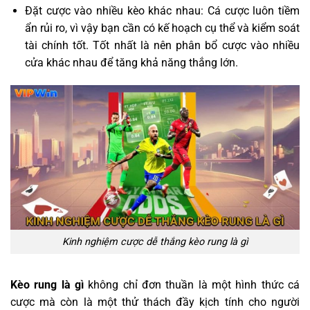
Đặt cược vào nhiều kèo khác nhau: Cá cược luôn tiềm
ẩn rủi ro, vì vậy bạn cần có kế hoạch cụ thể và kiểm soát
tài chính tốt. Tốt nhất là nên phân bổ cược vào nhiều
cửa khác nhau để tăng khả năng thắng lớn.
Kinh nghiệm cược dễ thắng kèo rung là gì
Kèo rung là gì
không chỉ đơn thuần là một hình thức cá
cược mà còn là một thử thách đầy kịch tính cho người