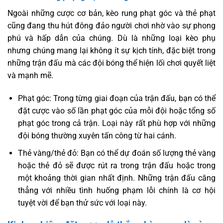
Ngoài những cược cơ bản, kèo rung phạt góc và thẻ phạt
cũng đang thu hút đông đảo người chơi nhờ vào sự phong
phú và hấp dẫn của chúng. Dù là những loại kèo phụ
nhưng chúng mang lại không ít sự kịch tính, đặc biệt trong
những trận đấu mà các đội bóng thể hiện lối chơi quyết liệt
và mạnh mẽ.
Phạt góc: Trong từng giai đoạn của trận đấu, bạn có thể
đặt cược vào số lần phạt góc của mỗi đội hoặc tổng số
phạt góc trong cả trận. Loại này rất phù hợp với những
đội bóng thường xuyên tấn công từ hai cánh.
Thẻ vàng/thẻ đỏ: Bạn có thể dự đoán số lượng thẻ vàng
hoặc thẻ đỏ sẽ được rút ra trong trận đấu hoặc trong
một khoảng thời gian nhất định. Những trận đấu căng
thẳng với nhiều tình huống phạm lỗi chính là cơ hội
tuyệt vời để bạn thử sức với loại này.