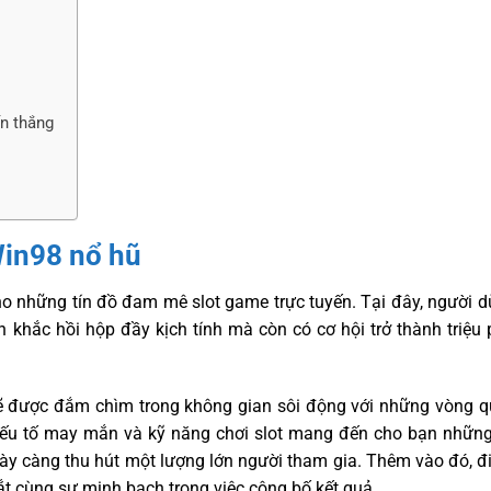
n thắng
in98 nổ hũ
o những tín đồ đam mê slot game trực tuyến. Tại đây, người 
khắc hồi hộp đầy kịch tính mà còn có cơ hội trở thành triệu
 sẽ được đắm chìm trong không gian sôi động với những vòng 
a yếu tố may mắn và kỹ năng chơi slot mang đến cho bạn nhữn
 ngày càng thu hút một lượng lớn người tham gia. Thêm vào đó, 
ắt cùng sự minh bạch trong việc công bố kết quả.