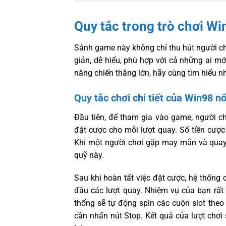
Quy tắc trong trò chơi Wi
Sảnh game này không chỉ thu hút người c
giản, dễ hiểu, phù hợp với cả những ai m
năng chiến thắng lớn, hãy cùng tìm hiểu n
Quy tắc chơi chi tiết của Win98 n
Đầu tiên, để tham gia vào game, người ch
đặt cược cho mỗi lượt quay. Số tiền cược
Khi một người chơi gặp may mắn và quay t
quỹ này.
Sau khi hoàn tất việc đặt cược, hệ thống
đầu các lượt quay. Nhiệm vụ của bạn rất
thống sẽ tự động spin các cuộn slot theo
cần nhấn nút Stop. Kết quả của lượt chơi