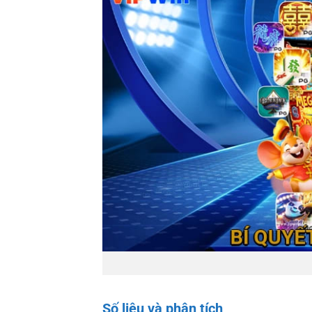
Số liệu và phân tích