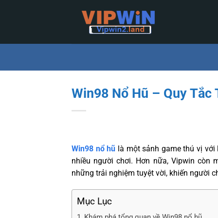
Chuyển
đến
nội
dung
Win98 Nổ Hũ – Quy Tắc 
Win98 nổ hũ
là một sảnh game thú vị với 
nhiều người chơi. Hơn nữa, Vipwin còn 
những trải nghiệm tuyệt vời, khiến người c
Mục Lục
Khám phá tổng quan về Win98 nổ hũ