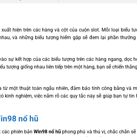
 xuất hiện trên các hàng và cột của cuộn slot. Mỗi loại biểu t
nhau, và những biểu tượng hiếm gặp sẽ đem lại phần thưởng
vào sự kết hợp của các biểu tượng trên các hàng ngang, dọc 
 tượng giống nhau liên tiếp trên một hàng, bạn sẽ chiến thắn
ra từ một thuật toán ngẫu nhiên, đảm bảo tính công bằng và 
có kinh nghiệm, việc nắm rõ các quy tắc này sẽ giúp bạn tự tin
Win98 nổ hũ
t các phiên bản
Win98 nổ hũ
phong phú và thú vị, chắc chắn sẽ