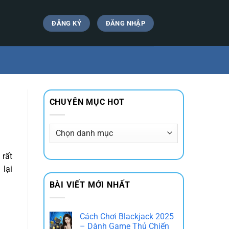
ĐĂNG KÝ
ĐĂNG NHẬP
CHUYÊN MỤC HOT
CHUYÊN
MỤC
HOT
 rất
lại
BÀI VIẾT MỚI NHẤT
Cách Chơi Blackjack 2025
– Dành Game Thủ Chiến