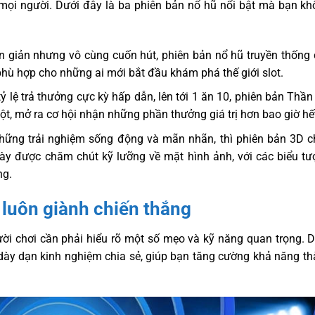
ả mọi người. Dưới đây là ba phiên bản nổ hũ nổi bật mà bạn k
ơn giản nhưng vô cùng cuốn hút, phiên bản nổ hũ truyền thống
 phù hợp cho những ai mới bắt đầu khám phá thế giới slot.
ỷ lệ trả thưởng cực kỳ hấp dẫn, lên tới 1 ăn 10, phiên bản Thần
ột, mở ra cơ hội nhận những phần thưởng giá trị hơn bao giờ hế
những trải nghiệm sống động và mãn nhãn, thì phiên bản 3D 
này được chăm chút kỹ lưỡng về mặt hình ảnh, với các biểu t
ng.
luôn giành chiến thắng
ời chơi cần phải hiểu rõ một số mẹo và kỹ năng quan trọng. 
dày dạn kinh nghiệm chia sẻ, giúp bạn tăng cường khả năng t